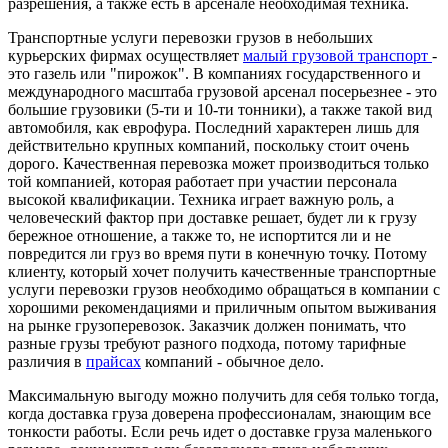
разрешения, а также есть в арсенале необходимая техника.
Транспортные услуги перевозки грузов в небольших
курьерских фирмах осуществляет
малый грузовой транспорт
-
это газель или "пирожок". В компаниях государственного и
международного масштаба грузовой арсенал посерьезнее - это
большие грузовики (5-ти и 10-ти тонники), а также такой вид
автомобиля, как еврофура. Последний характерен лишь для
действительно крупных компаний, поскольку стоит очень
дорого. Качественная перевозка может производиться только
той компанией, которая работает при участии персонала
высокой квалификации. Техника играет важную роль, а
человеческий фактор при доставке решает, будет ли к грузу
бережное отношение, а также то, не испортится ли и не
повредится ли груз во время пути в конечную точку. Потому
клиенту, который хочет получить качественные транспортные
услуги перевозки грузов необходимо обращаться в компании с
хорошими рекомендациями и приличным опытом выживания
на рынке грузоперевозок. Заказчик должен понимать, что
разные грузы требуют разного подхода, потому тарифные
различия в
прайсах
компаний - обычное дело.
Максимальную выгоду можно получить для себя только тогда,
когда доставка груза доверена профессионалам, знающим все
тонкости работы. Если речь идет о доставке груза маленького