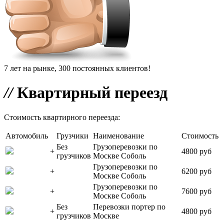
7 лет на рынке, 300 постоянных клиентов!
//
Квартирный переезд
Стоимость квартирного переезда:
Автомобиль
Грузчики
Наименование
Стоимость
Без
Грузоперевозки по
+
4800 руб
грузчиков
Москве Соболь
Грузоперевозки по
+
6200 руб
Москве Соболь
Грузоперевозки по
+
7600 руб
Москве Соболь
Без
Перевозки портер по
+
4800 руб
грузчиков
Москве