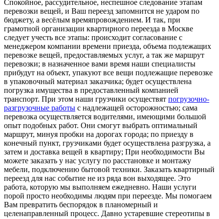
Спокойное, рассудительное, неспешное следование этапам
перевозки вещей, и Ваш переезд запомнится не ударом по
бюджету, а весёлым времяпровождением. И так, при
грамотной организации квартирного переезда в Москве
следует учесть все этапы: происходит согласование с
менеджером компании времени приезда, объема подлежащих
перевозке вещей, предоставляемых услуг, а так же маршрут
перевозки; в назначенное вами время наши специалисты
прибудут на объект, упакуют все вещи подлежащие перевозке
в упаковочный материал заказчика; будет осуществлена
погрузка имущества в предоставленный компанией
транспорт. При этом наши грузчики осуществят
погрузочно-
разгрузочные работы
с надлежащей осторожностью; сама
перевозка осуществляется водителями, имеющими большой
опыт подобных работ. Они смогут выбрать оптимальный
маршрут, минуя пробки на дорогах города; по приезду в
конечный пункт, грузчиками будет осуществлена разгрузка, а
затем и доставка вещей в квартиру; При необходимости Вы
можете заказать у нас услугу по расстановке и монтажу
мебели, подключению бытовой техники. Заказать квартирный
переезд для нас событие не из ряда вон выходящее. Это
работа, которую мы выполняем ежедневно. Наши услуги
порой просто необходимы людям при переезде. Мы помогаем
Вам превратить беспорядок в планомерный и
целенаправленный процесс. Давно устаревшие стереотипы в