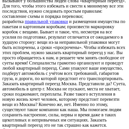
вызывают у большинства людей слова «квартирный переезд».
Для того, чтобы этого избежать и свести к минимуму все эти
последствия, нужно следовать простым правилам:
составление схемы и порядка перевозки;
разработка
правильной упаковки
и размещения имущества по
пакетам и картонным коробкам; произвести маркировку
коробок с вещами. Бывает и такое, что, несмотря на все
усилия по подготовке, результат отличается от ожидаемого в
худшую сторону: вещи из-за неправильной упаковки могут
быть испорчены, а сроки «просрочены». Чтобы избежать всех
этих проблем, нужно заказать квартирный переезд у нас. Вы
просто обращаетесь к нам, и решаете чем занять свободное от
суеты время! Специалисты грамотно организуют и проведут
любой квартирный переезд. Сами упакуют ваше имущество,
подберут автомобиль с учётом всех требований, габаритов
груза, и дороги, по которой предстоит его транспортировать.
Заказать квартирный переезд Москва. Представили да? Суета,
автомобиль в центр г. Москва не пускают, места не хватает,
сроки поджимают, переплаты. Разве такого вступления в
новую жизнь хочет человек, которому предстоит перевезти
вещи из Москвы? Конечно же, нет. Именно по этому,
существуют такие компании как наша. Мы помогаем людям
сохранить настроение, силы, нервы и время даже в таких
щекотливых и непривычных им ситуациях. Заказать
квартирный переезд это не так страшно как кажется.