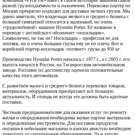
Компания «Русь ТК» имеет в своём автопарке машины самой
разной грузоподъёмности и назначения. Перевозки портер по
Москве прекрасно подходит для доставки мелких грузов. Мы
давно заметили, что владельцы мелкого и среднего бизнеса с
большой симпатией относятся к маленькой, но очень
«трудолюбивой» машине Hyundai Porter. Её название в
переводе с английского обозначает «носильщик».
Символично, не так ли? Носильщик – профессия не для
лентяев, но и очень большие грузы ему не по плечу. Вот и
корейский портер-носильщик «потянет» грузы до 950 кг.
Производство Hyundai Porter началось с 1977 г., а с 2005 г. его
выпуск начался в России, на Таганрогском автомобильном
заводе. Россияне по достоинству оценили положительные
качества этого автомобиля.
С развитием малого и среднего бизнеса перевозки товаров,
материалов, оборудования приобретают всё большую
актуальность. И отнюдь не всегда это должны быть крупные
поставки.
Частным предпринимателям для оказания услуг по ремонту
жилья и оборудования необходимы малые партии материалов
и определенные инструменты. Для поставок продуктов
питания в небольшие магазины и киоски зачастую необходим
транспорт со специальным оборудованием. Да и другие