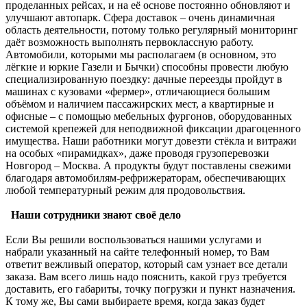
проделанных рейсах, и на её основе постоянно обновляют и
улучшают автопарк. Сфера доставок – очень динамичная
область деятельности, потому только регулярный мониторинг
даёт возможность выполнять первоклассную работу.
Автомобили, которыми мы располагаем (в основном, это
лёгкие и юркие Газели и Бычки) способны провести любую
специализированную поездку: дачные переезды пройдут в
машинах с кузовами «фермер», отличающиеся большим
объёмом и наличием пассажирских мест, а квартирные и
офисные – с помощью мебельных фургонов, оборудованных
системой крепежей для неподвижной фиксации драгоценного
имущества. Наши работники могут довезти стёкла и витражи
на особых «пирамидках», даже проводя грузоперевозки
Новгород – Москва. А продукты будут поставлены свежими
благодаря автомобилям-рефрижераторам, обеспечивающих
любой температурный режим для продовольствия.
Наши сотрудники знают своё дело
Если Вы решили воспользоваться нашими услугами и
набрали указанный на сайте телефонный номер, то Вам
ответит вежливый оператор, который сам узнает все детали
заказа. Вам всего лишь надо пояснить, какой груз требуется
доставить, его габариты, точку погрузки и пункт назначения.
К тому же, Вы сами выбираете время, когда заказ будет