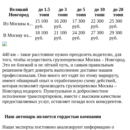
Великий
до 1.5
до 3
до 5
до 10
до 20
Новгород
тонн
тонн
тонн
тонн
тонн
15 100
16 200
17 300
22 300
25 300
Из Москвы в...
руб.
руб.
руб.
руб.
руб.
18 100
21 100
24 200
27 300
29 300
В Москву из...
руб.
руб.
руб.
руб.
руб.
440 км – такое расстояние нужно преодолеть водителю, для
того, чтобы осуществить грузоперевозки Москва – Новгород.
Это не близкий и не лёгкий путь, и самым правильным
решением будет доверить выполнение доставке нашим
профессионалам. Они много лет ездят по этому маршруту,
имеют обширный опыт и отработанную схему действий,
которая позволяет производить грузоперевозки Москва –
Новгород недорого. Пунктуальное и добросовестное
исполнение транспортировок, вместе с высоким качеством
предоставляемых услуг, оставляет позади всех конкурентов.
Наш автопарк является гордостью компании
Наши эксперты постоянно анализируют информацию о