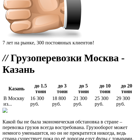
7 лет на рынке, 300 постоянных клиентов!
//
Грузоперевозки Москва -
Казань
до 1.5
до 3
до 5
до 10
до 20
Казань
тонн
тонн
тонн
тонн
тонн
В Москву
16 300
18 800
21 300
25 300
29 300
из...
руб.
руб.
руб.
руб.
руб.
Какой бы не была экономическая обстановка в стране –
перевозка грузов всегда востребована. Грузооборот может
немного уменьшится, но он не прекратится никогда, ведь
страна существует пока по её дорогам едут фуры с товарами.