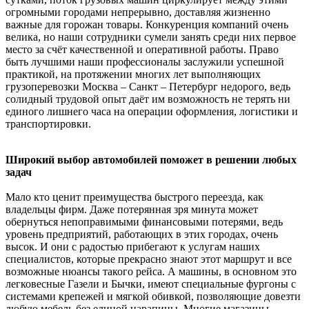
огромными городами непрерывно, доставляя жизненно
важные для горожан товары. Конкуренция компаний очень
велика, но наши сотрудники сумели занять среди них первое
место за счёт качественной и оперативной работы. Право
быть лучшими наши профессионалы заслужили успешной
практикой, на протяжении многих лет выполняющих
грузоперевозки Москва – Санкт – Петербург недорого, ведь
солидный трудовой опыт даёт им возможность не терять ни
единого лишнего часа на операции оформления, логистики и
транспортировки.
Широкий выбор автомобилей поможет в решении любых
задач
Мало кто ценит преимущества быстрого переезда, как
владельцы фирм. Даже потерянная зря минута может
обернуться непоправимыми финансовыми потерями, ведь
уровень предприятий, работающих в этих городах, очень
высок. И они с радостью прибегают к услугам наших
специалистов, которые прекрасно знают этот маршрут и все
возможные нюансы такого рейса. А машины, в основном это
легковесные Газели и Бычки, имеют специальные фургоны с
системами крепежей и мягкой обивкой, позволяющие довезти
любую мебель без единой царапины. Многие магазины