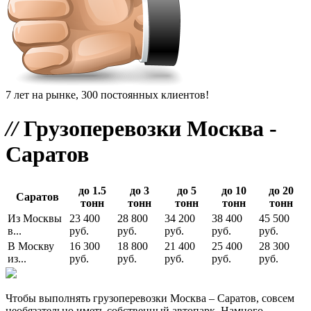
7 лет на рынке, 300 постоянных клиентов!
//
Грузоперевозки Москва -
Саратов
до 1.5
до 3
до 5
до 10
до 20
Саратов
тонн
тонн
тонн
тонн
тонн
Из Москвы
23 400
28 800
34 200
38 400
45 500
в...
руб.
руб.
руб.
руб.
руб.
В Москву
16 300
18 800
21 400
25 400
28 300
из...
руб.
руб.
руб.
руб.
руб.
Чтобы выполнять грузоперевозки Москва – Саратов, совсем
необязательно иметь собственный автопарк. Намного