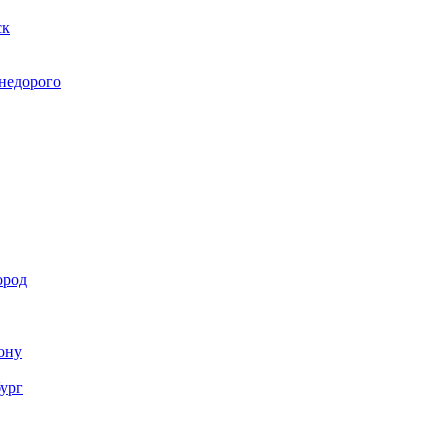
ск
 недорого
ород
Дону
бург