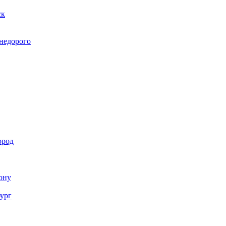
ск
 недорого
ород
Дону
бург