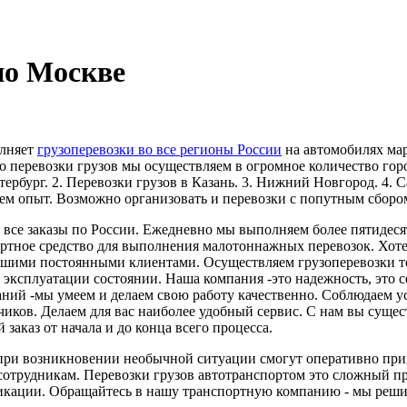
по Москве
олняет
грузоперевозки во все регионы России
на автомобилях мар
о перевозки грузов мы осуществляем в огромное количество горо
тербург. 2. Перевозки грузов в Казань. 3. Нижний Новгород. 4. С
м опыт. Возможно организовать и перевозки с попутным сбором
все заказы по России. Ежедневно мы выполняем более пятидеся
ортное средство для выполнения малотоннажных перевозок. Хоте
 нашими постоянными клиентами. Осуществляем грузоперевозки 
к эксплуатации состоянии. Наша компания -это надежность, это 
аний -мы умеем и делаем свою работу качественно. Соблюдаем у
чиков. Делаем для вас наиболее удобный сервис. С нам вы суще
аказ от начала и до конца всего процесса.
 при возникновении необычной ситуации смогут оперативно прин
сотрудникам. Перевозки грузов автотранспортом это сложный пр
кации. Обращайтесь в нашу транспортную компанию - мы решим 