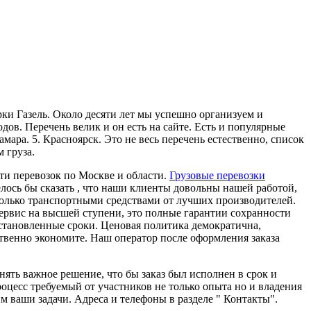
ки Газель. Около десяти лет мы успешно организуем и
дов. Перечень велик и он есть на сайте. Есть и популярные
амара. 5. Красноярск. Это не весь перечень естественно, список
 груза.
ти перевозок по Москве и области.
Грузовые перевозки
лось бы сказать , что наши клиенты довольны нашей работой,
только транспортными средствами от лучших производителей.
сервис на высшей ступени, это полные гарантии сохранности
становленные сроки. Ценовая политика демократична,
ственно экономите. Наш оператор после оформления заказа
ять важное решение, что бы заказ был исполнен в срок и
оцесс требуемый от участников не только опыта но и владения
ваши задачи. Адреса и телефоны в разделе " Контакты".