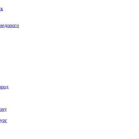
ск
 недорого
ород
Дону
бург