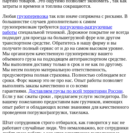
партию товаров. Это ощутимо позволяет экономить , так как
затраты и времени и топлива сокращаются.
Любая
грузоперевозка
так или иначе сопряжена с рисками. В
большинстве случаев дополнительно к самим
грузоперевозкам требуются
погрузочно-разгрузочные
работы
специальной техникой. Дорожное покрытие не всегда
подходит для проезда на большегрузной фуре или другом
транспортном средстве. Обратитесь в нашу фирму и вы
получите полный сервис от и до на самом высоком уровне.
Мы организуем качественную грузоперевозку вашего
объемного груза на подходящем автотранспортном средстве.
Мы выполним доставку только в срок и не как по другому.
Мы несем полную материальную ответственность,
предусмотрена полная страховка. Полностью соблюдаем все
сроки. Форс мажор это не про нас. Опыт работы позволяет
выполнять заказы качественно и со всеми
гарантиями.
Доставляем грузы по всей территории России
.
Если у вас сжаты сроки , предлагаем услуги экспедитора. По
вашему пожеланию предоставим вам грузчиков, имеющих
опыт работ и обладающих всеми знаниями для качественного
проведения погрузки/разгрузки, такелажа.
Штат сотрудников строго отбирался, как говорится у нас не
работают случайные люди. Что немаловажно, все сотрудники