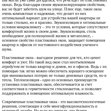
Вы могли уже сами догадаться, что речь идет об пластиковых
окнах. Ведь благодаря своим звукоизолирующим свойствам,
вас не будет заботить шум на улице. Плюс еще, такие окна
очень компактные и надежные, что делает из них
оптимальный вариант для устройства вашей квартиры не
только стильно, но и красиво. Звукоизоляция и оптимальные
условия микроклимату – это те условия, которые сопутствуют
комфортной жизни в своем доме. Звукоизоляция, столь
необходимое для полноценной жизни в мегаполисе, -
основное свойство пластиковых окон, защищает помещения
квартир и офисов от постоянного воздействия уличного
шума.
Пластиковые окна - выгодное решение для тех, кто ценит
комфорт и уют. Но такой вид окон стал неотъемлемым
атрибутом не только квартир и домов, но и офисов. Ведь с их
помощью так легко можно обеспечить хорошего освещение
при минимальных потерях не только денежных средств, но и
тепла. Теплоизоляция - одно из основных преимуществ
установки пластиковых окон, обеспечивается за счет
соответствия и герметичности стеклопакетов, и позволяет
поддерживать в помещении оптимальную влажность.
Современные пластиковые окна - это высокотехнологичные
решения, сочетающие в себе многофункциональность и
отличный дизайн. Но если вы решили, что будете