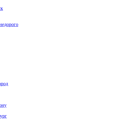
ск
 недорого
ород
Дону
бург