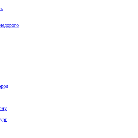
ск
 недорого
ород
Дону
бург