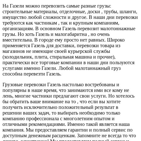
На Газели можно перевозить самые разные грузы:
строительные материалы, отделочные, доски , трубы, шланги,
имущество любой сложности и другое. В наши дни перевозки
требуются как частникам , так и крупным компаниям,
организациям. В основном Газель перевозит малотоннажные
грузы. Но хоть Газель и малогабаритна , но очень
вместительна. В городе ему просто нет равных. Широко
применяется Газель для доставки, перевозки товара из
магазинов не имеющие своей курьерской службы
(холодильник, плита, стиральная машина и прочие),
практически все торговые компании в наши дни пользуются
услугами именно Газели. Любой малотаннажный груз
способна перевезти Газель.
Грузовые перевозки Газель настолько востребованы и
популярны в наше время, что занимаются ими все кому не
лень, многие частники предлагают свои услуги. Но хотелось
бы обратить ваше внимание на то , что если вы хотите
получить исключительно положительный результат в
решении ваших задач, то выбирать необходимо только
компанию профессионала с многолетним опытом и
отличными рекомендациями. Именно такой является наша
компания. Мы предоставляем гарантии и полный сервис по
доступным денежным расценкам. Запомните не всегда то что