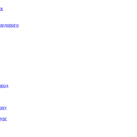
ск
 недорого
ород
Дону
бург