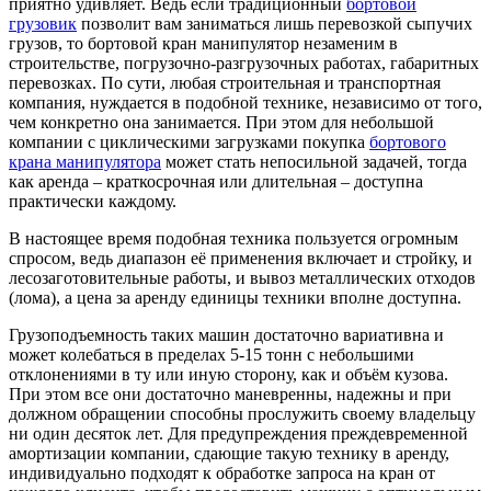
приятно удивляет. Ведь если традиционный
бортовой
грузовик
позволит вам заниматься лишь перевозкой сыпучих
грузов, то бортовой кран манипулятор незаменим в
строительстве, погрузочно-разгрузочных работах, габаритных
перевозках. По сути, любая строительная и транспортная
компания, нуждается в подобной технике, независимо от того,
чем конкретно она занимается. При этом для небольшой
компании с циклическими загрузками покупка
бортового
крана манипулятора
может стать непосильной задачей, тогда
как аренда – краткосрочная или длительная – доступна
практически каждому.
В настоящее время подобная техника пользуется огромным
спросом, ведь диапазон её применения включает и стройку, и
лесозаготовительные работы, и вывоз металлических отходов
(лома), а цена за аренду единицы техники вполне доступна.
Грузоподъемность таких машин достаточно вариативна и
может колебаться в пределах 5-15 тонн с небольшими
отклонениями в ту или иную сторону, как и объём кузова.
При этом все они достаточно маневренны, надежны и при
должном обращении способны прослужить своему владельцу
ни один десяток лет. Для предупреждения преждевременной
амортизации компании, сдающие такую технику в аренду,
индивидуально подходят к обработке запроса на кран от