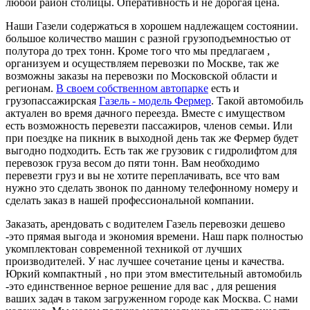
любой район столицы. Оперативность и не дорогая цена.
Наши Газели содержаться в хорошем надлежащем состоянии.
большое количество машин с разной грузоподъемностью от
полутора до трех тонн. Кроме того что мы предлагаем ,
организуем и осуществляем перевозки по Москве, так же
возможны заказы на перевозки по Московской области и
регионам.
В своем собственном автопарке
есть и
грузопассажирская
Газель - модель Фермер
. Такой автомобиль
актуален во время дачного переезда. Вместе с имуществом
есть возможность перевезти пассажиров, членов семьи. Или
при поездке на пикник в выходной день так же Фермер будет
выгодно подходить. Есть так же грузовик с гидролифтом для
перевозок груза весом до пяти тонн. Вам необходимо
перевезти груз и вы не хотите переплачивать, все что вам
нужно это сделать звонок по данному телефонному номеру и
сделать заказ в нашей профессиональной компании.
Заказать, арендовать с водителем Газель перевозки дешево
-это прямая выгода и экономия времени. Наш парк полностью
укомплектован современной техникой от лучших
производителей. У нас лучшее сочетание цены и качества.
Юркий компактный , но при этом вместительный автомобиль
-это единственное верное решение для вас , для решения
ваших задач в таком загруженном городе как Москва. С нами