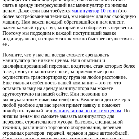
сдать в аренду интересующий вас манипулятор по низким
ценам. Даже если вам требуется
манипулятор 10 тонн
(это
более востребованная техника), мы найдем для вас свободную
машину. Нам важен каждый обратившийся к нам клиент,
важен каждый груз, груз, который вы собираетесь перевести.
Поэтому мы подходим к каждой поступившей заявке
индивидуально, и стараемся как можно быстрее осуществить
ее .
Помните, что у нас вы всегда сможете арендовать
манипулятор по низким ценам. Наш опытный и
квалифицированный персонал, водители, стаж которых более
5 лет, смогут в короткие сроки, за приемлемые цены
осуществить транспортировку груза на любое расстояние.
Еще главная особенность нашей компании – это то, что
оставить заявку на аренду манипулятора вы можете
круглосуточно на нашей сайте. Или позвонив по
вышеуказанным номерам телефона. Вежливый диспетчер в
любой удобное для вас время примет заявку и поможет
подобрать нужный вид
манипулятора по низким ценам
. По
низким ценам вы сможете заказать манипулятор для
перевозок строительного мусора, бытовок, специальной
техники, различного торгового оборудования, деревьев
огромных размеров, гаражей, ларьков и даже автомобилей.
Самые главные преимущества, которые отличают нас от