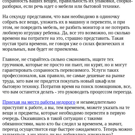
сохранность ваших вещей, правильность их упаковки, сборки-
разборки, если речь идет о мебели или бытовой технике.
На секунду представим, что вам необходимо в одиночку
собрать все вещи, уложить их в машину и перевезти, и при
этом, не повредить мебель, не разбить монитор и не потерять
любимую игрушку ребенка. Да, все это возможно, но сколько
времени вы потратите на это, страшно представить. Такая
пустая трата времени, не говоря уже о силах физических и
моральных, вам будет не приемлема.
Главное, не старайтесь сильно сэкономить, ищите тех
грузчиков, которые не просто ни пьют, ни курят, но и могут
гарантировать сохранность перевозимого. Услуги таких
профессионалов, как правило, не самые дешевые на рынке
труда, зато вам не придется покупать новый шкаф или
бытовую технику. Потратив время на поиск помощников, все,
что вам останется делать - это руководить процессом переезда.
Приехав на место работы недорого
и незамедлительно
приступят к работе, а вы, тем временем, можете указать на те
вещи и предметы, которые необходимо перевезти в первую
очередь. Оказавшись в такой ситуации с такими
обязанностями, мало кто бы следил за временем, а значит,
переезд осуществится еще быстрее ожидаемого. Теперь можно
задуматься, а ни этого ли вы добивались изначально?