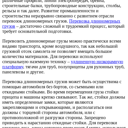
различные профили, линии электропередач, бревна,
строительные балки, трубопроводные конструкции, столбы,
рельсы и так далее. Развитие промышленности и
строительства неразрывно связанно с развитием отрасли
перевозок длинномерных грузов.
Перевозка длинномерных
грузов
– достаточно сложный и трудоемкий процесс, который
требует основательной подготовки.
Перевозить длинномерные грузы можно практически всеми
видами транспорта, кроме воздушного, так как небольшой
грузовой отсек самолета не позволяет вмещать большое
количества материалов. Для перевозки используют
специальную наземную технику –
удлиненную низкорамную
платформу
, тягачи для труб, полуприцепы для рулонных труб,
панелевозы и другие.
Перевозка длинномерных грузов может быть осуществима с
помощью автомобиля без бортов, со съемными или
откидными стойками. Во время перемещения груза стойки
прицепа и машины крепко связывают. Так же, стойки должны
иметь определенные замки, которые являются
закрепляющими и открывающими, и располагаться они
должны с торцевой стороны автомобиля, или с
противоположной от разгрузки стороны. Запрещено
приводить к нарастанию откидные стойки. Для перевозки
круглого леса, длина которого превышает 4 метра, используют