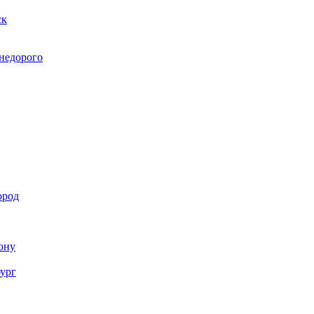
ск
 недорого
ород
Дону
бург