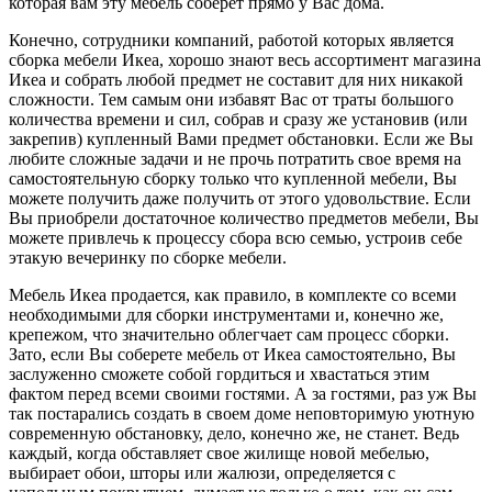
которая вам эту мебель соберет прямо у Вас дома.
Конечно, сотрудники компаний, работой которых является
сборка мебели Икеа, хорошо знают весь ассортимент магазина
Икеа и собрать любой предмет не составит для них никакой
сложности. Тем самым они избавят Вас от траты большого
количества времени и сил, собрав и сразу же установив (или
закрепив) купленный Вами предмет обстановки. Если же Вы
любите сложные задачи и не прочь потратить свое время на
самостоятельную сборку только что купленной мебели, Вы
можете получить даже получить от этого удовольствие. Если
Вы приобрели достаточное количество предметов мебели, Вы
можете привлечь к процессу сбора всю семью, устроив себе
этакую вечеринку по сборке мебели.
Мебель Икеа продается, как правило, в комплекте со всеми
необходимыми для сборки инструментами и, конечно же,
крепежом, что значительно облегчает сам процесс сборки.
Зато, если Вы соберете мебель от Икеа самостоятельно, Вы
заслуженно сможете собой гордиться и хвастаться этим
фактом перед всеми своими гостями. А за гостями, раз уж Вы
так постарались создать в своем доме неповторимую уютную
современную обстановку, дело, конечно же, не станет. Ведь
каждый, когда обставляет свое жилище новой мебелью,
выбирает обои, шторы или жалюзи, определяется с