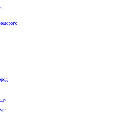
ск
 недорого
ород
Дону
бург