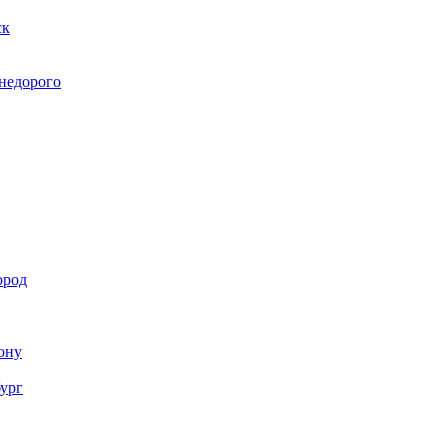
ск
 недорого
ород
Дону
бург