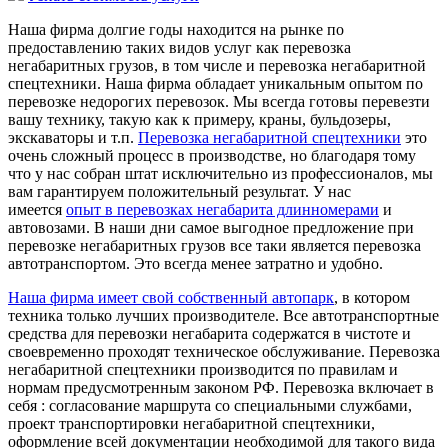
Наша фирма долгие годы находится на рынке по
предоставлению таких видов услуг как перевозка
негабаритных грузов, в том числе и перевозка негабаритной
спецтехники. Наша фирма обладает уникальным опытом по
перевозке недорогих перевозок. Мы всегда готовы перевезти
вашу технику, такую как к примеру, краны, бульдозеры,
экскаваторы и т.п.
Перевозка негабаритной спецтехники
это
очень сложный процесс в производстве, но благодаря тому
что у нас собран штат исключительно из профессионалов, мы
вам гарантируем положительный результат. У нас
имеется
опыт в перевозках негабарита длинномерами
и
автовозами. В наши дни самое выгодное предложение при
перевозке негабаритных грузов все таки является перевозка
автотранспортом. Это всегда менее затратно и удобно.
Наша фирма имеет свой собственный автопарк
, в котором
техника только лучших производителе. Все автотранспортные
средства для перевозки негабарита содержатся в чистоте и
своевременно проходят техническое обслуживание. Перевозка
негабаритной спецтехники производится по правилам и
нормам предусмотренным законом РФ. Перевозка включает в
себя : согласование маршрута со специальными службами,
проект транспортировки негабаритной спецтехники,
оформление всей документации необходимой для такого вида