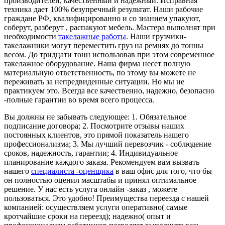
производителей, качественный и надежный. Исправная
техника дает 100% безупречный результат. Наши рабочие
граждане РФ, квалифицированно и со знанием упакуют,
соберут, разберут , распакуют мебель. Мастера выполнят при
необходимости
такелажные работы
. Наши грузчики-
такелажники могут переместить груз на ремнях до тонны
весом. До тридцати тонн использовав при этом современное
такелажное оборудование. Наша фирма несет полную
материальную ответственность, по этому вы можете не
переживать за непредвиденные ситуации. Но мы не
практикуем это. Всегда все качественно, надежно, безопасно
-полные гарантии во время всего процесса.
Вы должны не забывать следующее: 1. Обязательное
подписание договора; 2. Посмотрите отзывы наших
постоянных клиентов, это прямой показатель нашего
профессионализма; 3. Мы лучший перевозчик - соблюдение
сроков, надежность, гарантии; 4. Индивидуальное
планирование каждого заказа. Рекомендуем вам вызвать
нашего
специалиста -оценщика
в ваш офис для того, что бы
он полностью оценил масштабы и принял оптимальное
решение. У нас есть услуга онлайн -заказ , можете
пользоваться. Это удобно! Преимущества переезда с нашей
компанией: осуществляем услуги оперативно( самые
кротчайшие сроки на переезд); надежно( опыт и