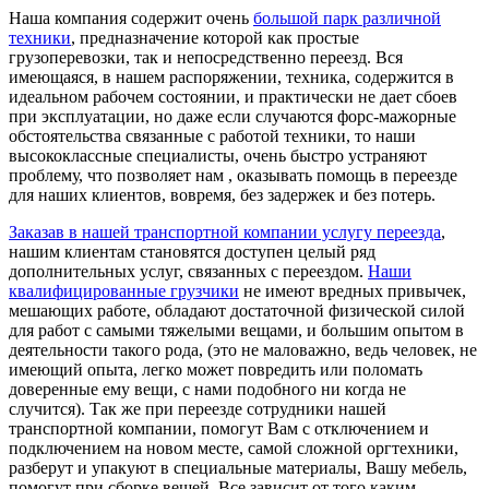
Наша компания содержит очень
большой парк различной
техники
, предназначение которой как простые
грузоперевозки, так и непосредственно переезд. Вся
имеющаяся, в нашем распоряжении, техника, содержится в
идеальном рабочем состоянии, и практически не дает сбоев
при эксплуатации, но даже если случаются форс-мажорные
обстоятельства связанные с работой техники, то наши
высококлассные специалисты, очень быстро устраняют
проблему, что позволяет нам , оказывать помощь в переезде
для наших клиентов, вовремя, без задержек и без потерь.
Заказав в нашей транспортной компании услугу переезда
,
нашим клиентам становятся доступен целый ряд
дополнительных услуг, связанных с переездом.
Наши
квалифицированные грузчики
не имеют вредных привычек,
мешающих работе, обладают достаточной физической силой
для работ с самыми тяжелыми вещами, и большим опытом в
деятельности такого рода, (это не маловажно, ведь человек, не
имеющий опыта, легко может повредить или поломать
доверенные ему вещи, с нами подобного ни когда не
случится). Так же при переезде сотрудники нашей
транспортной компании, помогут Вам с отключением и
подключением на новом месте, самой сложной оргтехники,
разберут и упакуют в специальные материалы, Вашу мебель,
помогут при сборке вещей. Все зависит от того каким