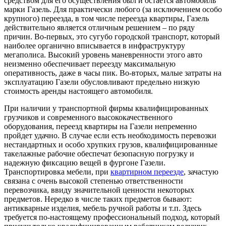
средством для его осуществления был и остается автомобиль
марки Газель. Для практически любого (за исключением особо
крупного) переезда, в том числе переезда квартиры, Газель
действительно является отличным решением – по ряду
причин. Во-первых, это сугубо городской транспорт, который
наиболее органично вписывается в инфраструктуру
мегаполиса. Высокий уровень маневренности этого авто
неизменно обеспечивает переезду максимальную
оперативность, даже в часы пик. Во-вторых, малые затраты на
эксплуатацию Газели обусловливают предельно низкую
стоимость аренды настоящего автомобиля.
При наличии у транспортной фирмы квалифицированных
грузчиков и современного высококачественного
оборудования, переезд квартиры на Газели непременно
пройдет удачно. В случае если есть необходимость перевозки
нестандартных и особо хрупких грузов, квалифицированные
такелажные рабочие обеспечат безопасную погрузку и
надежную фиксацию вещей в фургоне Газели.
Транспортировка мебели, при
квартирном переезде
, зачастую
связана с очень высокой степенью ответственности
перевозчика, ввиду значительной ценности некоторых
предметов. Нередко в числе таких предметов бывают:
антикварные изделия, мебель ручной работы и т.п. Здесь
требуется по-настоящему профессиональный подход, который