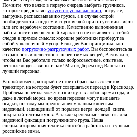
Помните, что важно в первую очередь выбрать грузчиков,
которые предоставят
услуги по упаковыванию
, погрузке,
выгрузке, распаковыванию грузов, а в случае острой
необходимости - подъем и спуск вещей при отсутствии лифта
или его нерабочем состоянии. Качественно выполненная
работа носит завершенный характер и не оставляет за собой
следов в прямом смысле: хорошие работники приберут за
собой упкаовочный мусор. Если для Вас принципиально
качество
погрузочно-разгрузочных работ
, Вы беспокоитесь за
сохранность и целостность перевозимых вещей, Вам важно,
чтобы на Вас работали только добросовестные, опытные,
честные люди – звоните нам! Мы подберем под Ваш заказ
лучший персонал.
Второй момент, который не стоит сбрасывать со счетов –
транспорт, на котором будет совершаться переезд в Краснодар.
Проблема переезда может возникнуть в любое время года, и
даже в лютый мороз, во время переезда могут выпадать
осадки, поэтому мы предоставляем нашим клиентам
надежный, защищенный от порывов ветра, дождей, снега,
покрытый тентом кузов. А также крепежные элементы для
надежной фиксации погруженного груза. Наша
специализированная техника способна работать и в суровые
российские зимы.