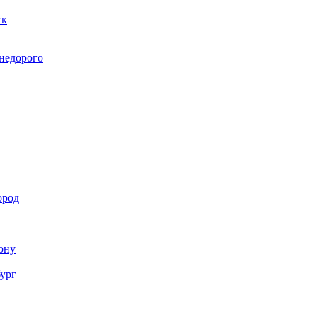
ск
 недорого
ород
Дону
бург