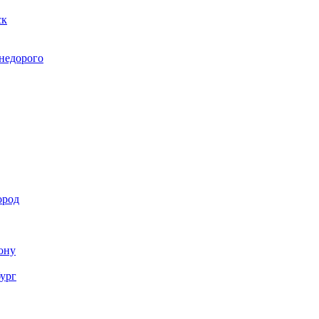
ск
 недорого
ород
Дону
бург