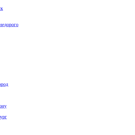
ск
 недорого
ород
Дону
бург