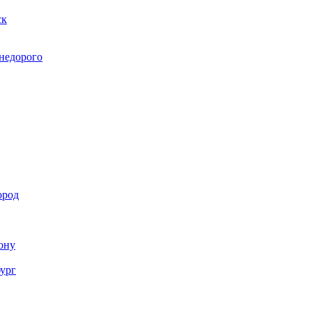
ск
 недорого
ород
Дону
бург