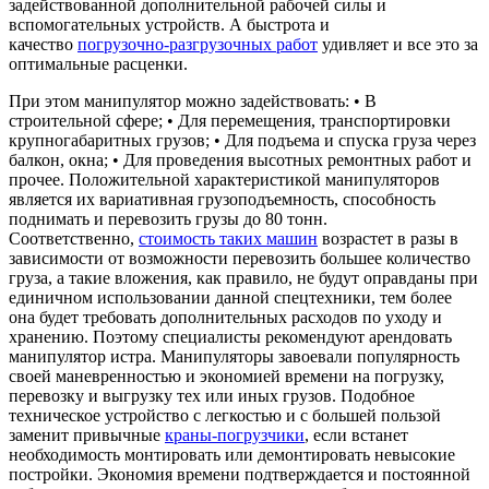
задействованной дополнительной рабочей силы и
вспомогательных устройств. А быстрота и
качество
погрузочно-разгрузочных работ
удивляет и все это за
оптимальные расценки.
При этом манипулятор можно задействовать: • В
строительной сфере; • Для перемещения, транспортировки
крупногабаритных грузов; • Для подъема и спуска груза через
балкон, окна; • Для проведения высотных ремонтных работ и
прочее. Положительной характеристикой манипуляторов
является их вариативная грузоподъемность, способность
поднимать и перевозить грузы до 80 тонн.
Соответственно,
стоимость таких машин
возрастет в разы в
зависимости от возможности перевозить большее количество
груза, а такие вложения, как правило, не будут оправданы при
единичном использовании данной спецтехники, тем более
она будет требовать дополнительных расходов по уходу и
хранению. Поэтому специалисты рекомендуют арендовать
манипулятор истра. Манипуляторы завоевали популярность
своей маневренностью и экономией времени на погрузку,
перевозку и выгрузку тех или иных грузов. Подобное
техническое устройство с легкостью и с большей пользой
заменит привычные
краны-погрузчики
, если встанет
необходимость монтировать или демонтировать невысокие
постройки. Экономия времени подтверждается и постоянной