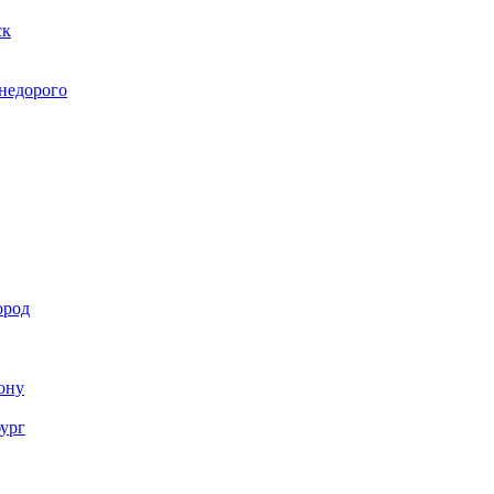
ск
 недорого
ород
Дону
бург