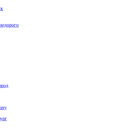
ск
 недорого
ород
Дону
бург