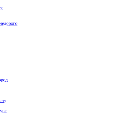
ск
 недорого
ород
Дону
бург