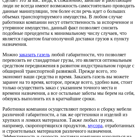
сделает это за вас. Ведь, к сожалению, занятые и работающие
люди не всегда имеют возможность самостоятельно проводить
данные манипуляции, тем более если речь идет о больших
объемах транспортируемого имущества. В любом случае
работники компании несут ответственность за испорченное и
утерянное имущество, данный факт позволяет снизить
подобные прецеденты к минимальному числу случаев, что
является гарантом благополучной доставки грузов к пункту
назначения.
Можно
заказать газель
любой габаритности, что позволяет
перевозить не стандартные грузы, это является оптимальным
средством передвижения в развитом индустриальном городе с
обширной транспортной развязкой. Прежде всего, это
экономит ваши средства и время. Заказать газель вы можете
заранее на то время, которое, прежде всего, удобно вам, стоит
только осуществить заказ с указанием точного места и
времени назначения, а все остальные заботы мы берем на себя,
обязуясь выполнить их в кратчайшие сроки.
Работники компании осуществляют перевоз и сборку мебели
различной габаритности, а так же оргтехники и изделий из
хрупких и ломких материалов. Также любых грузов,
например, скоропортящихся продуктов,
мусора
, отработанных
и строительных материалов различного назначения.
Эффективность и скорость доставки компании находиться на