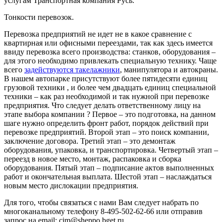
услугам Транспортная компания Русь.
Тонкости перевозок.
Перевозка предприятий не идет не в какое сравнение с
квартирная или офисными переездами, так как здесь имеется
ввиду перевозка всего производства: станков, оборудования –
для этого необходимо привлекать специальную технику. Чаще
всего
задействуются такелажники
, манипулятора и автокраны.
В нашем автопарке присутствуют более пятидесяти единиц
грузовой техники , и более чем двадцать единиц специальной
техники – как раз необходимой и так нужной при перевозке
предприятия. Что следует делать ответственному лицу на
этапе выбора компании ? Первое – это подготовка, на данном
шаге нужно определить фронт работ, порядок действий при
перевозке предприятий. Второй этап – это поиск компании,
заключение договора. Третий этап – это демонтаж
оборудования, упаковка, и транспортировка. Четвертый этап –
переезд в новое место, монтаж, распаковка и сборка
оборудования. Пятый этап – подписание актов выполненных
работ и окончательная выплата. Шестой этап – наслаждаться
новым место дислокации предприятия.
Для того, чтобы связаться с нами Вам следует набрать по
многоканальному телефону 8-495-502-62-66 или отправив
запрос на email: cim@sheppo.bget.ru