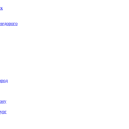
ск
 недорого
ород
Дону
бург