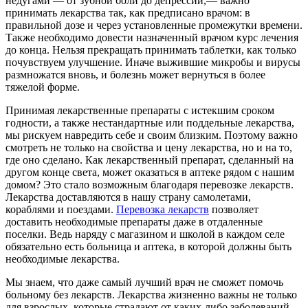
недугами — от зубной боли до депрессии,— важно
принимать лекарства так, как предписано врачом: в
правильной дозе и через установленные промежутки времени.
Также необходимо довести назначенный врачом курс лечения
до конца. Нельзя прекращать принимать таблетки, как только
почувствуем улучшение. Иначе выжившие микробы и вирусы
размножатся вновь, и болезнь может вернуться в более
тяжелой форме.
Принимая лекарственные препараты с истекшим сроком
годности, а также нестандартные или поддельные лекарства,
мы рискуем навредить себе и своим близким. Поэтому важно
смотреть не только на свойства и цену лекарства, но и на то,
где оно сделано. Как лекарственный препарат, сделанный на
другом конце света, может оказаться в аптеке рядом с нашим
домом? Это стало возможным благодаря перевозке лекарств.
Лекарства доставляются в нашу страну самолетами,
кораблями и поездами.
Перевозка лекарств
позволяет
доставить необходимые препараты даже в отдаленные
поселки. Ведь наряду с магазином и школой в каждом селе
обязательно есть больница и аптека, в которой должны быть
необходимые лекарства.
Мы знаем, что даже самый лучший врач не сможет помочь
больному без лекарств. Лекарства жизненно важны не только
для взрослых, которые страдают от каких-либо заболеваний,