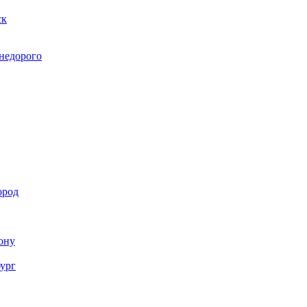
ск
 недорого
ород
Дону
бург