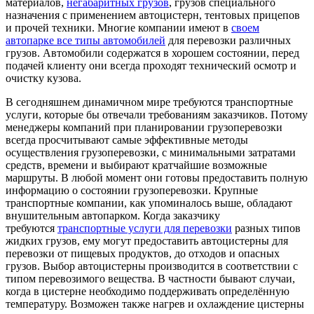
материалов,
негабаритных грузов
, грузов специального
назначения с применением автоцистерн, тентовых прицепов
и прочей техники. Многие компании имеют в
своем
автопарке все типы автомобилей
для перевозки различных
грузов. Автомобили содержатся в хорошем состоянии, перед
подачей клиенту они всегда проходят технический осмотр и
очистку кузова.
В сегодняшнем динамичном мире требуются транспортные
услуги, которые бы отвечали требованиям заказчиков. Потому
менеджеры компаний при планировании грузоперевозки
всегда просчитывают самые эффективные методы
осуществления грузоперевозки, с минимальными затратами
средств, времени и выбирают кратчайшие возможные
маршруты. В любой момент они готовы предоставить полную
информацию о состоянии грузоперевозки. Крупные
транспортные компании, как упоминалось выше, обладают
внушительным автопарком. Когда заказчику
требуются
транспортные услуги для перевозки
разных типов
жидких грузов, ему могут предоставить автоцистерны для
перевозки от пищевых продуктов, до отходов и опасных
грузов. Выбор автоцистерны производится в соответствии с
типом перевозимого вещества. В частности бывают случаи,
когда в цистерне необходимо поддерживать определённую
температуру. Возможен также нагрев и охлаждение цистерны