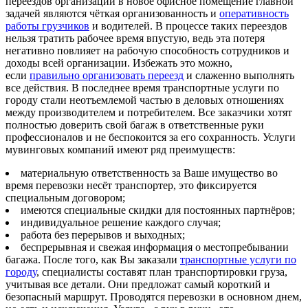
переездов организаций в новое офисное помещение главной
задачей являются чёткая организованность и
оперативность
работы грузчиков
и водителей. В процессе таких переездов
нельзя тратить рабочее время впустую, ведь эта потеря
негативно повлияет на рабочую способность сотрудников и
доходы всей организации. Избежать это можно,
если
правильно организовать переезд
и слаженно выполнять
все действия. В последнее время транспортные услуги по
городу стали неотъемлемой частью в деловых отношениях
между производителем и потребителем. Все заказчики хотят
полностью доверить свой багаж в ответственные руки
профессионалов и не беспокоится за его сохранность. Услуги
мувинговых компаний имеют ряд преимуществ:
материальную ответственность за Ваше имущество во
время перевозки несёт транспортер, это фиксируется
специальным договором;
имеются специальные скидки для постоянных партнёров;
индивидуальное решение каждого случая;
работа без перерывов и выходных;
беспрерывная и свежая информация о местопребывании
багажа. После того, как Вы заказали
транспортные услуги по
городу
, специалисты составят план транспортировки груза,
учитывая все детали. Они предложат самый короткий и
безопасный маршрут. Проводятся перевозки в основном днем,