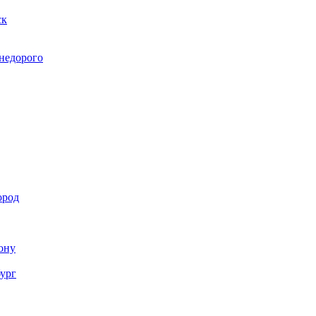
ск
 недорого
ород
Дону
бург