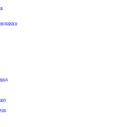
ск
 недорого
ород
Дону
бург