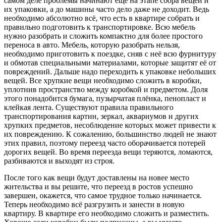
самом деле проблемы начинают ещё на этапе сбора вещей и
их упаковки, а до машины часто дело даже не доходит. Ведь
необходимо абсолютно всё, что есть в квартире собрать и
правильно подготовить к транспортировке. Всю мебель
нужно разобрать и сложить компактно для более простого
переноса в авто. Мебель, которую разобрать нельзя,
необходимо приготовить к поездке, сняв с неё всю фурнитуру
и обмотав специальными материалами, которые защитят её от
повреждений. Дальше надо переходить к упаковке небольших
вещей. Все хрупкие вещи необходимо сложить в коробки,
уплотнив пространство между коробкой и предметом. Доля
этого понадобится бумага, пузырчатая плёнка, пенопласт и
клейкая лента. Существуют правила правильного
транспортирования картин, зеркал, аквариумов и других
хрупких предметов, несоблюдение которых может привести к
их повреждению. К сожалению, большинство людей не знают
этих правил, поэтому переезд часто оборачивается потерей
дорогих вещей. Во время переезда вещи теряются, ломаются,
разбиваются и выходят из строя.
После того как вещи будут доставлены на новее место
жительства и вы решите, что переезд в ростов успешно
завершен, окажется, что самое трудное только начинается.
Теперь необходимо всё разгрузить и занести в новую
квартиру. В квартире его необходимо сложить и разместить.