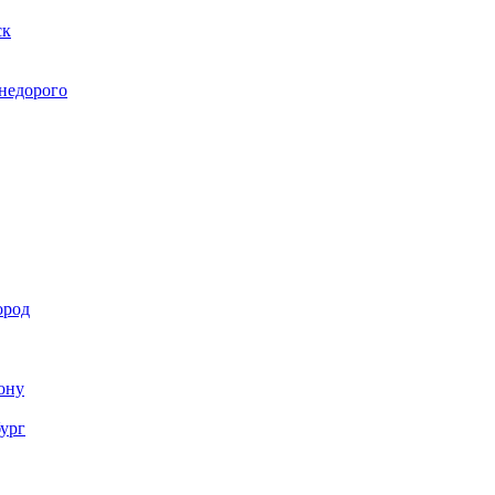
ск
 недорого
ород
Дону
бург