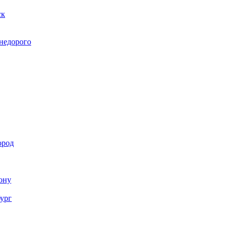
ск
 недорого
ород
Дону
бург